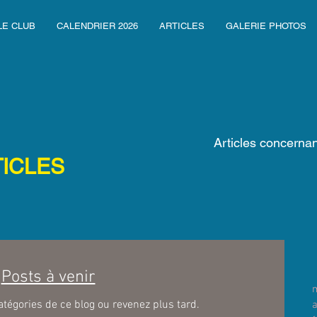
LE CLUB
CALENDRIER 2026
ARTICLES
GALERIE PHOTOS
Articles concern
TICLES
Posts à venir
tégories de ce blog ou revenez plus tard.
a