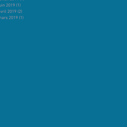
uin 2019
(1)
1 post
vril 2019
(2)
2 posts
mars 2019
(1)
1 post