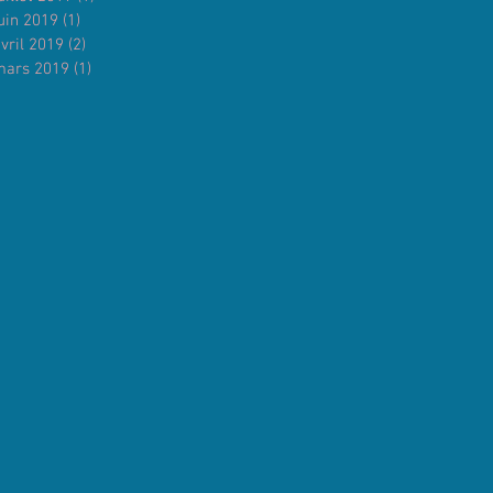
uin 2019
(1)
1 post
vril 2019
(2)
2 posts
mars 2019
(1)
1 post