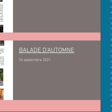
f
a
j
j
BALADE D'AUTOMNE
j
f
26 septembre 2021
a
j
j
j