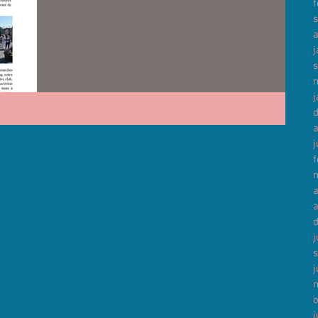
f
a
j
j
j
f
a
j
j
j