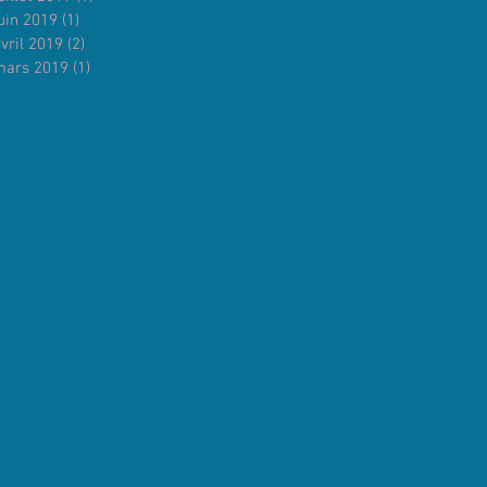
uin 2019
(1)
1 post
vril 2019
(2)
2 posts
mars 2019
(1)
1 post